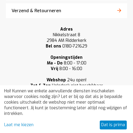
Verzend & Retourneren
Adres
Nikkelstraat 8
2984 AM Ridderkerk
Bel ons
0180-721629
Openingstijden
Ma - Do
8:00 - 17:00
Vrij
8:00 - 16:00
Webshop
24u open!
Zat & Zon
Helpdesk niet beschikbaar
Hoi! Kunnen we enkele aanvullende diensten inschakelen
waarvoor cookies nodig zijn? Let er bij op dat als je bepaalde
cookies uitschakelt de webshop niet meer optimaal
functioneert. Jij kunt je toestemming later altijd nog wijzigen of
intrekken.
Onze klanten beoordelen ons gemiddeld
Laat me kiezen
Dat is prima
met een:
9.3
/ 10 (33.877)