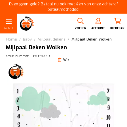
Even geen geld? Betaal nu ook met één van onze achteraf
betaalmethodes!
MENU
ZOEKEN
ACCOUNT
KLEREKAR
Home
/
Baby
/
Mijlpaal dekens
/
Mijlpaal Deken Wolken
Mijlpaal Deken Wolken
Artikel nummer: FLEECE STAND.
Wis