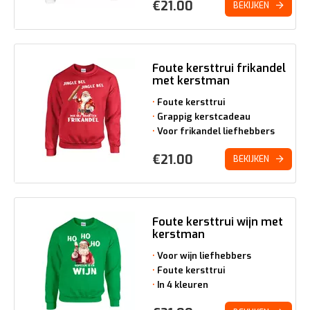
€
21.00
BEKIJKEN
Foute kersttrui frikandel
met kerstman
Foute kersttrui
Grappig kerstcadeau
Voor frikandel liefhebbers
€
21.00
BEKIJKEN
Foute kersttrui wijn met
kerstman
Voor wijn liefhebbers
Foute kersttrui
In 4 kleuren