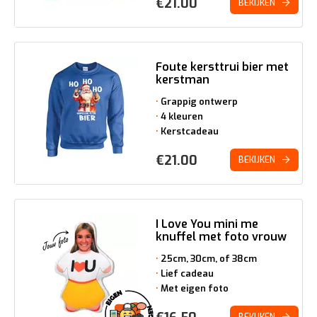
€
21.00
BEKIJKEN
Foute kersttrui bier met
kerstman
Grappig ontwerp
4 kleuren
Kerstcadeau
€
21.00
BEKIJKEN
I Love You mini me
knuffel met foto vrouw
25cm, 30cm, of 38cm
Lief cadeau
Met eigen foto