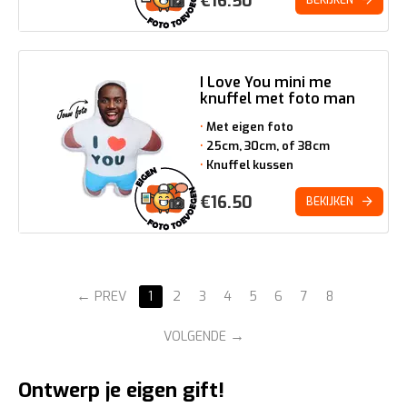
€
16.50
BEKIJKEN
I Love You mini me
knuffel met foto man
Met eigen foto
25cm, 30cm, of 38cm
Knuffel kussen
€
16.50
BEKIJKEN
PREV
1
2
3
4
5
6
7
8
VOLGENDE
Ontwerp je eigen gift!