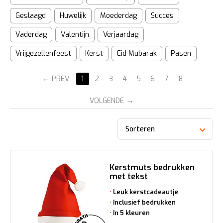
Geslaagd
Huwelijk
Moederdag
Succes
Vaderdag
Valentijn
Verjaardag
Vrijgezellenfeest
Kerst
Eid Mubarak
Pasen
PREV
1
2
3
4
5
6
7
8
VOLGENDE
Sorteren
Kerstmuts bedrukken
met tekst
Leuk kerstcadeautje
Inclusief bedrukken
In 5 kleuren