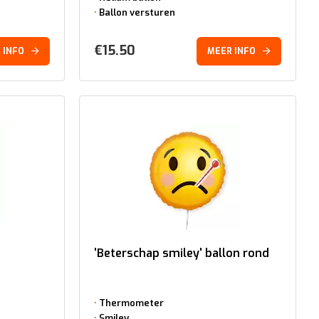
Ballon versturen
€
15.50
 INFO
MEER INFO
'Beterschap smiley' ballon rond
Thermometer
Smiley