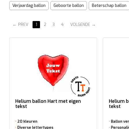
Verjaardag ballon
Geboorte ballon
Beterschap ballon
PREV
1
2
3
4
VOLGENDE
Helium ballon Hart met eigen
Helium b
tekst
tekst
20 kleuren
Ballon ve
Diverse lettertypes
Personali