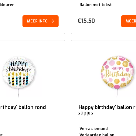
kleuren
Ballon met tekst
€
15.50
MEER INFO
MEER
irthday' ballon rond
'Happy birthday' ballon 
stipjes
Verras iemand
ag
Verjaardag ballon