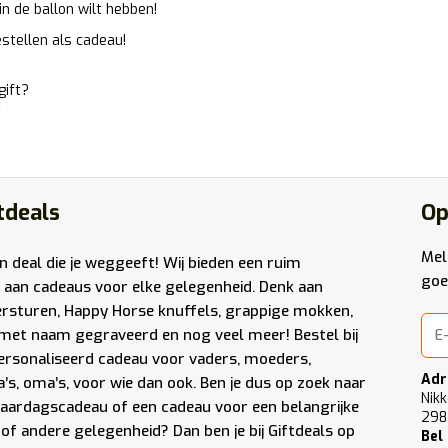
 in de ballon wilt hebben!
stellen als cadeau!
gift?
9
tdeals
Op
Mel
en deal die je weggeeft! Wij bieden een ruim
goe
 aan cadeaus voor elke gelegenheid. Denk aan
ersturen
,
Happy Horse knuffels
,
grappige mokken
,
met naam gegraveerd
en nog veel meer! Bestel bij
ersonaliseerd cadeau voor vaders, moeders,
Adr
a’s, oma’s, voor wie dan ook. Ben je dus op zoek naar
Nikk
jaardagscadeau of een cadeau voor een belangrijke
298
of andere gelegenheid? Dan ben je bij Giftdeals op
Bel