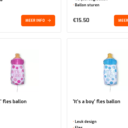
Ballon sturen
€
15.50
MEER INFO
MEER
rl' fles ballon
'It's a boy' fles ballon
Leuk design
Fles