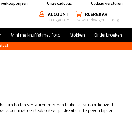
rverkoopprijzen
Onze cadeaus
Cadeau versturen
ACCOUNT
KLEREKAR
Inloggen
Uw winkelwagen is leeg
r
Mini me knuffel met foto
Mokken
Onderbroeken
des!
e helium ballon versturen met een leuke tekst naar keuze. Jij
bestellen met een leuk ontwerp. Ideaal om te geven bij een