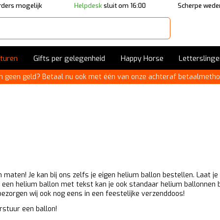
ders mogelijk
Helpdesk
sluit om 16:00
Scherpe wede
sturen
Gifts per gelegenheid
Happy Horse
Letterslinge
n geen geld? Betaal nu ook met één van onze achteraf betaalmetho
 maten! Je kan bij ons zelfs je eigen helium ballon bestellen. Laat j
lf een helium ballon met tekst kan je ook standaar helium ballonnen 
ezorgen wij ook nog eens in een feestelijke verzenddoos!
rstuur een ballon!