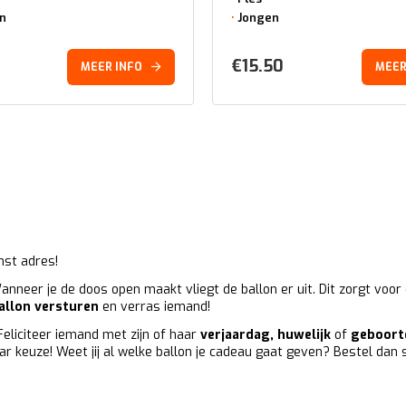
on
Jongen
€
15.50
MEER INFO
MEER
!
nst adres!
nneer je de doos open maakt vliegt de ballon er uit. Dit zorgt voor e
allon versturen
en verras iemand!
Feliciteer iemand met zijn of haar
verjaardag
,
huwelijk
of
geboort
 keuze! Weet jij al welke ballon je cadeau gaat geven? Bestel dan 