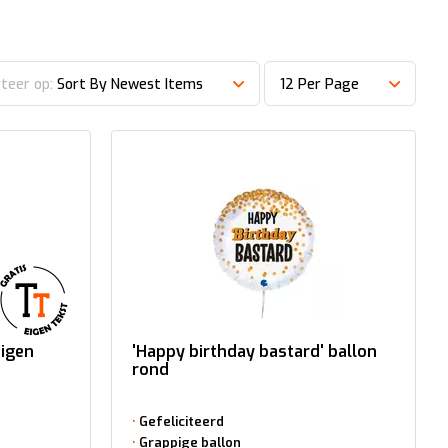
teer op:
Sort By Newest Items
12 Per Page
eigen
'Happy birthday bastard' ballon
rond
Gefeliciteerd
Grappige ballon