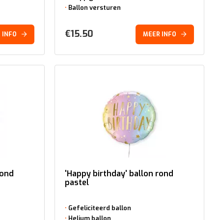
Ballon versturen
€
15.50
 INFO
MEER INFO
rond
'Happy birthday' ballon rond
pastel
Gefeliciteerd ballon
Helium ballon