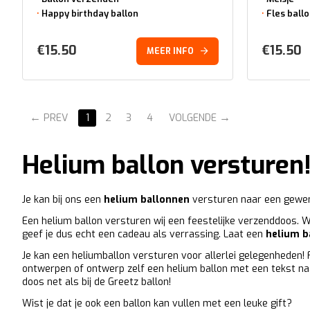
Happy birthday ballon
Fles ball
€
15.50
€
15.50
MEER INFO
PREV
1
2
3
4
VOLGENDE
Helium ballon versturen
Je kan bij ons een
helium ballonnen
versturen naar een gewe
Een helium ballon versturen wij een feestelijke verzenddoos. Wa
geef je dus echt een cadeau als verrassing. Laat een
helium b
Je kan een heliumballon versturen voor allerlei gelegenheden! 
ontwerpen of ontwerp zelf een helium ballon met een tekst naar
doos net als bij de Greetz ballon!
Wist je dat je ook een ballon kan vullen met een leuke gift?