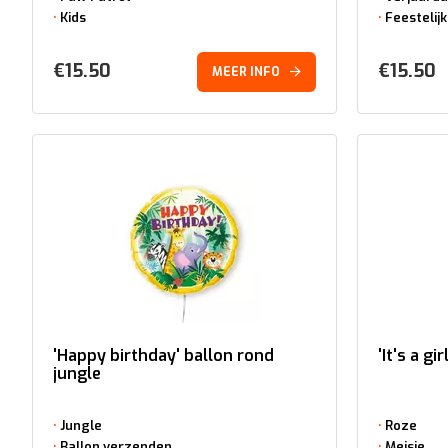
Kids
Feestelijk
€
15.50
€
15.50
MEER INFO
'Happy birthday' ballon rond
'It's a gi
jungle
Jungle
Roze
Ballon verzenden
Meisje