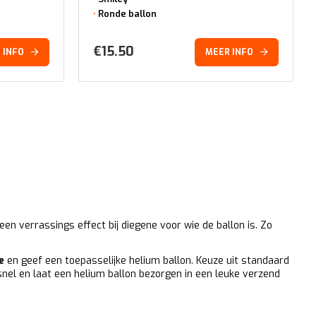
Ronde ballon
€
15.50
 INFO
MEER INFO
en verrassings effect bij diegene voor wie de ballon is. Zo
e
en geef een toepasselijke helium ballon. Keuze uit standaard
snel en laat een helium ballon bezorgen in een leuke verzend