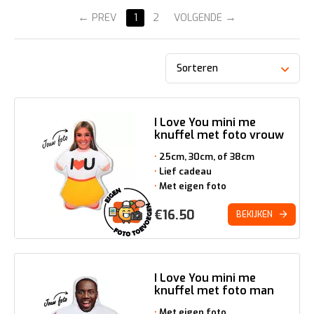
PREV
1
2
VOLGENDE
Sorteren
I Love You mini me
knuffel met foto vrouw
25cm, 30cm, of 38cm
Lief cadeau
Met eigen foto
€
16.50
BEKIJKEN
I Love You mini me
knuffel met foto man
Met eigen foto