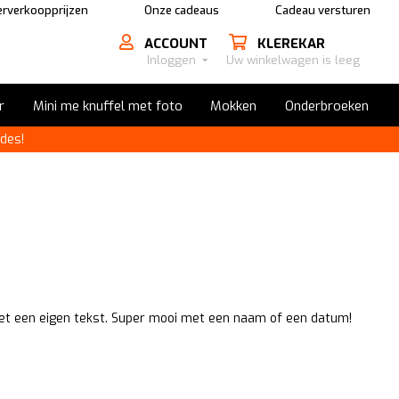
rverkoopprijzen
Onze cadeaus
Cadeau versturen
ACCOUNT
KLEREKAR
Inloggen
Uw winkelwagen is leeg
r
Mini me knuffel met foto
Mokken
Onderbroeken
des!
t een eigen tekst. Super mooi met een naam of een datum!