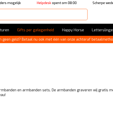
ders mogelijk
Helpdesk
opent om 08:00
Scherpe wede
sturen
Gifts per gelegenheid
Happy Horse
Letterslinge
n geen geld? Betaal nu ook met één van onze achteraf betaalmetho
armbanden en armbanden sets. De armbanden graveren wij gratis me
eau!