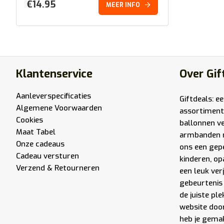
€
14.95
MEER INFO
Klantenservice
Over Gif
Aanleverspecificaties
Giftdeals: e
Algemene Voorwaarden
assortiment
Cookies
ballonnen v
Maat Tabel
armbanden 
Onze cadeaus
ons een gep
Cadeau versturen
kinderen, op
Verzend & Retourneren
een leuk ver
gebeurtenis 
de juiste pl
website door
heb je gemak