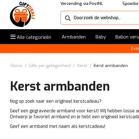
Verzending via PostNL
Spoedor
Armbanden
Baby
Ballon ver
Alle categorieën
Eve
Home
/
Gifts per gelegenheid
/
Kerst
/
Kerst armbanden
Kerst armbanden
Nog op zoek naar een origineel kerstcadeau?
Geef een gegraveerde armband voor kerst! Wij hebben losse 
Ontwerp je favoriet armband en je hebt een origineel kerstcad
Geef een armband met naam als kerstcadeau!