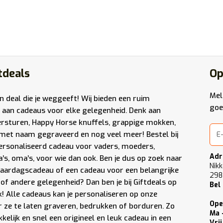
tdeals
Op
Mel
en deal die je weggeeft! Wij bieden een ruim
goe
 aan cadeaus voor elke gelegenheid. Denk aan
ersturen
,
Happy Horse knuffels
,
grappige mokken
,
met naam gegraveerd
en nog veel meer! Bestel bij
ersonaliseerd cadeau voor vaders, moeders,
Adr
a’s, oma’s, voor wie dan ook. Ben je dus op zoek naar
Nikk
jaardagscadeau of een cadeau voor een belangrijke
298
of andere gelegenheid? Dan ben je bij Giftdeals op
Bel
ek! Alle cadeaus kan je personaliseren op onze
Ope
 ze te laten graveren, bedrukken of borduren. Zo
Ma 
kelijk en snel een origineel en leuk cadeau in een
Vrij