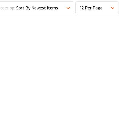
teer op:
Sort By Newest Items
12 Per Page