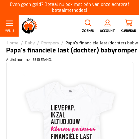
Even geen geld? Betaal nu ook met één van onze achteraf
betaalmethodes!
MENU
ZOEKEN
ACCOUNT
KLEREKAR
Home
/
Baby
/
Rompers
/
Papa's financiële last (dochter) bab
Papa's financiële last (dochter) babyromper
Artikel nummer: BZ10 STAND.