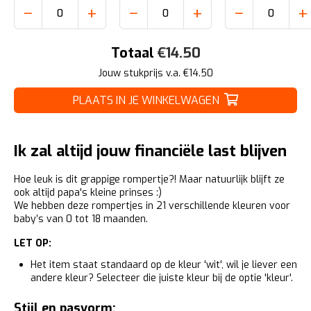
−
+
−
+
−
+
Totaal
€
14.50
Jouw stukprijs v.a. €
14.50
PLAATS IN JE WINKELWAGEN
Ik zal altijd jouw financiële last blijven
Hoe leuk is dit grappige rompertje?! Maar natuurlijk blijft ze
ook altijd papa's kleine prinses :)
We hebben deze rompertjes in 21 verschillende kleuren voor
baby’s van 0 tot 18 maanden.
LET OP:
Het item staat standaard op de kleur 'wit', wil je liever een
andere kleur? Selecteer die juiste kleur bij de optie 'kleur'.
Stijl en pasvorm: