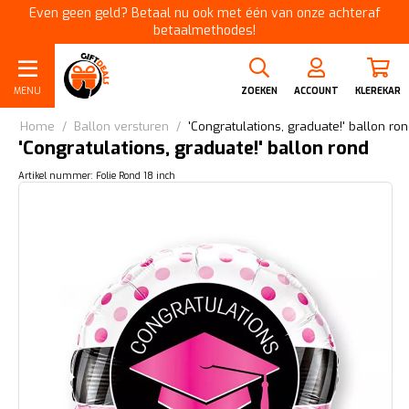
Even geen geld? Betaal nu ook met één van onze achteraf
betaalmethodes!
MENU
ZOEKEN
ACCOUNT
KLEREKAR
Home
/
Ballon versturen
/
'Congratulations, graduate!' ballon ro
'Congratulations, graduate!' ballon rond
Artikel nummer: Folie Rond 18 inch