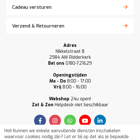
Cadeau versturen
Verzend & Retourneren
Adres
Nikkelstraat 8
2984 AM Ridderkerk
Bel ons
0180-721629
Openingstijden
Ma - Do
8:00 - 17:00
Vrij
8:00 - 16:00
Webshop
24u open!
Zat & Zon
Helpdesk niet beschikbaar
Hoi! Kunnen we enkele aanvullende diensten inschakelen
waarvoor cookies nodig zijn? Let er bij op dat als je bepaalde
Onze klanten beoordelen ons gemiddeld