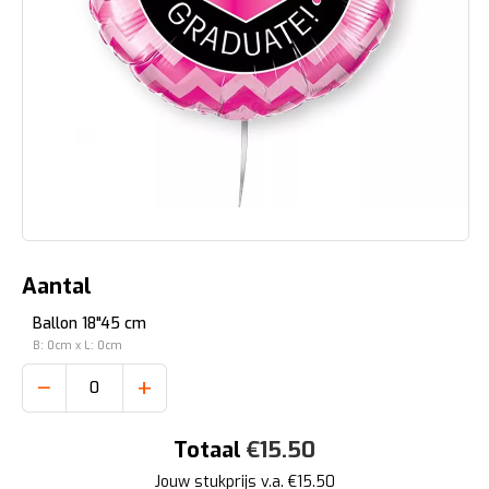
Aantal
Ballon 18"45 cm
B: 0cm x L: 0cm
−
+
Totaal
€
15.50
Jouw stukprijs v.a. €
15.50