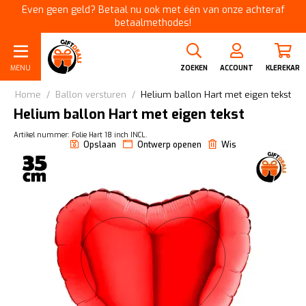
Even geen geld? Betaal nu ook met één van onze achteraf
betaalmethodes!
MENU
ZOEKEN
ACCOUNT
KLEREKAR
Home
/
Ballon versturen
/
Helium ballon Hart met eigen tekst
Helium ballon Hart met eigen tekst
Artikel nummer: Folie Hart 18 inch INCL.
Opslaan
Ontwerp openen
Wis