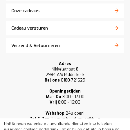
Onze cadeaus
Cadeau versturen
Verzend & Retourneren
Adres
Nikkelstraat 8
2984 AM Ridderkerk
Bel ons
0180-721629
Openingstijden
Ma - Do
8:00 - 17:00
Vrij
8:00 - 16:00
Webshop
24u open!
Zat & Zon
Helpdesk niet beschikbaar
Hoi! Kunnen we enkele aanvullende diensten inschakelen
waarvoor cookies nodig zijn? Let er bij op dat als je bepaalde