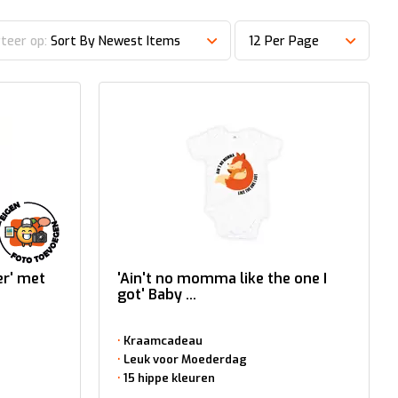
teer op:
Sort By Newest Items
12 Per Page
er' met
'Ain't no momma like the one I
got' Baby ...
Kraamcadeau
Leuk voor Moederdag
15 hippe kleuren