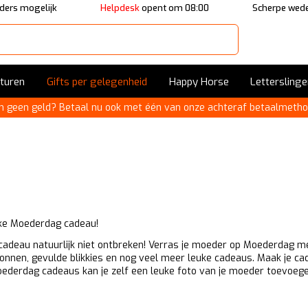
ders mogelijk
Helpdesk
opent om 08:00
Scherpe wede
sturen
Gifts per gelegenheid
Happy Horse
Letterslinge
n geen geld? Betaal nu ook met één van onze achteraf betaalmetho
ke Moederdag cadeau!
 cadeau natuurlijk niet ontbreken! Verras je moeder op Moederdag me
allonnen, gevulde blikkies en nog veel meer leuke cadeaus. Maak je 
ederdag cadeaus kan je zelf een leuke foto van je moeder toevoeg