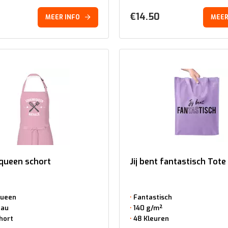
€
14.50
MEER INFO
MEER
queen schort
Jij bent fantastisch Tote
Queen
Fantastisch
eau
140 g/m²
hort
48 Kleuren