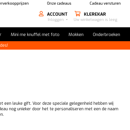
rverkoopprijzen
Onze cadeaus
Cadeau versturen
ACCOUNT
KLEREKAR
Inloggen
Uw winkelwagen is leeg
r
Mini me knuffel met foto
Mokken
Onderbroeken
des!
t een leuke gift. Voor deze speciale gelegenheid hebben wij
cadeau nog unieker door het te personaliseren met een de naam
en.