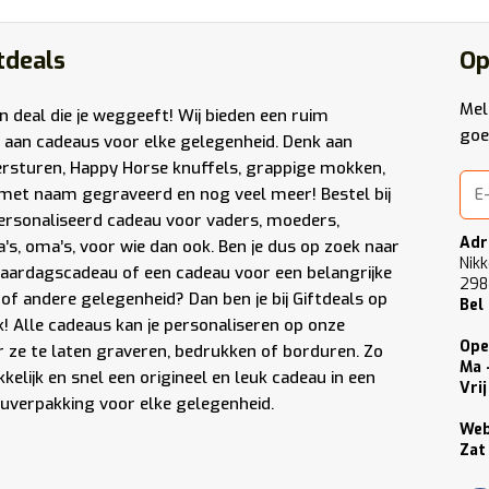
tdeals
Op
Mel
en deal die je weggeeft! Wij bieden een ruim
goe
 aan cadeaus voor elke gelegenheid. Denk aan
ersturen
,
Happy Horse knuffels
,
grappige mokken
,
met naam gegraveerd
en nog veel meer! Bestel bij
ersonaliseerd cadeau voor vaders, moeders,
Adr
a’s, oma’s, voor wie dan ook. Ben je dus op zoek naar
Nikk
jaardagscadeau of een cadeau voor een belangrijke
298
of andere gelegenheid? Dan ben je bij Giftdeals op
Bel
ek! Alle cadeaus kan je personaliseren op onze
Ope
 ze te laten graveren, bedrukken of borduren. Zo
Ma 
kelijk en snel een origineel en leuk cadeau in een
Vrij
uverpakking voor elke gelegenheid.
We
Zat