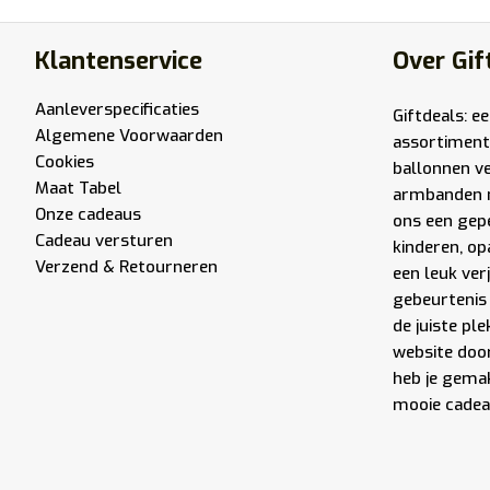
Klantenservice
Over Gif
Aanleverspecificaties
Giftdeals: e
Algemene Voorwaarden
assortiment
Cookies
ballonnen v
Maat Tabel
armbanden 
Onze cadeaus
ons een gep
Cadeau versturen
kinderen, op
Verzend & Retourneren
een leuk ver
gebeurtenis 
de juiste pl
website door
heb je gemak
mooie cadea