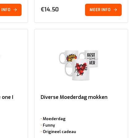
€
14.50
 INFO
MEER INFO
 one I
Diverse Moederdag mokken
Moederdag
Funny
Origineel cadeau