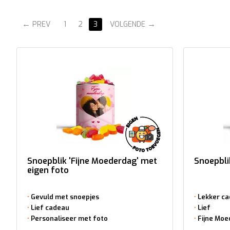
PREV
1
2
3
VOLGENDE
Snoepblik 'Fijne Moederdag' met
Snoepbli
eigen foto
Gevuld met snoepjes
Lekker c
Lief cadeau
Lief
Personaliseer met foto
Fijne Mo