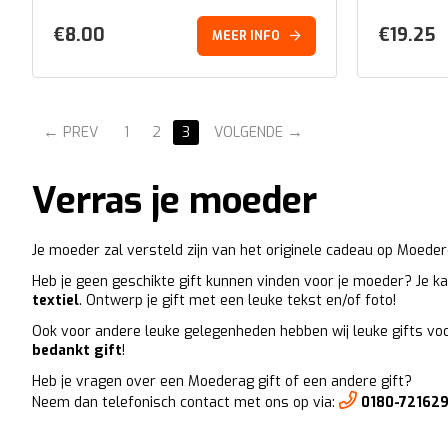
€
8.00
€
19.25
MEER INFO
PREV
1
2
3
VOLGENDE
Verras je moeder
Je moeder zal versteld zijn van het originele cadeau op Moeder
Heb je geen geschikte gift kunnen vinden voor je moeder? Je k
textiel
. Ontwerp je gift met een leuke tekst en/of foto!
Ook voor andere leuke gelegenheden hebben wij leuke gifts voor
bedankt gift
!
Heb je vragen over een Moederag gift of een andere gift?
Neem dan telefonisch contact met ons op via:
0180-72162