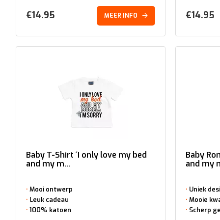
€
14.95
€
14.95
MEER INFO
Baby T-Shirt ´I only love my bed
Baby Rom
and my m...
and my m
Mooi ontwerp
Uniek des
Leuk cadeau
Mooie kwa
100% katoen
Scherp ge