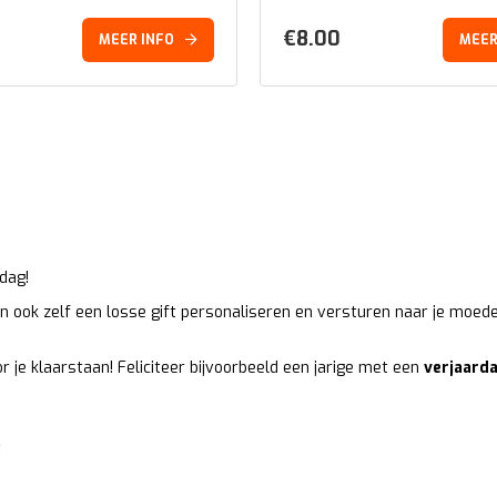
€
8.00
MEER INFO
MEER
dag!
an ook zelf een losse gift personaliseren en versturen naar je moed
 je klaarstaan! Feliciteer bijvoorbeeld een jarige met een
verjaarda
9