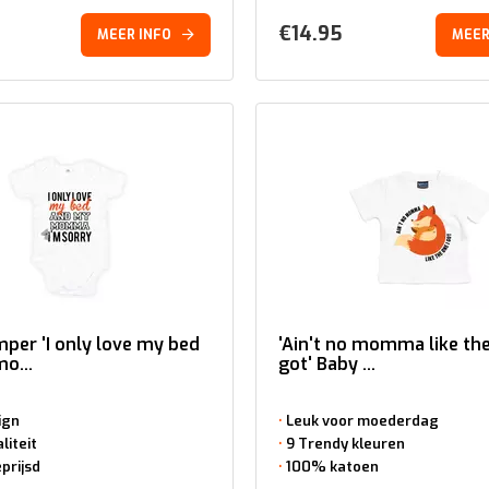
€
14.95
MEER INFO
MEER
per 'I only love my bed
'Ain't no momma like the
o...
got' Baby ...
ign
Leuk voor moederdag
liteit
9 Trendy kleuren
prijsd
100% katoen