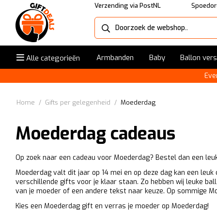
Verzending via PostNL
Spoedor
Armbanden
Baby
Ballon ver
Alle categorieën
Eve
Home
/
Gifts per gelegenheid
/
Moederdag
Moederdag cadeaus
Op zoek naar een cadeau voor Moederdag? Bestel dan een leu
Moederdag valt dit jaar op 14 mei en op deze dag kan een leuk
verschillende gifts voor je klaar staan. Zo hebben wij leuke b
van je moeder of een andere tekst naar keuze. Op sommige Mo
Kies een Moederdag gift en verras je moeder op Moederdag!