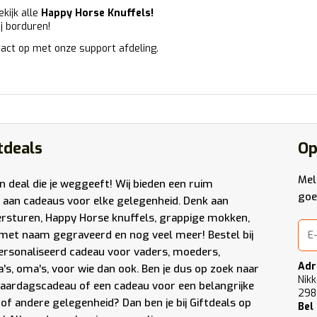
kijk alle
Happy Horse Knuffels
!
ij borduren!
act op met onze support afdeling.
tdeals
Op
Mel
en deal die je weggeeft! Wij bieden een ruim
goe
 aan cadeaus voor elke gelegenheid. Denk aan
ersturen
,
Happy Horse knuffels
,
grappige mokken
,
met naam gegraveerd
en nog veel meer! Bestel bij
ersonaliseerd cadeau voor vaders, moeders,
Adr
a’s, oma’s, voor wie dan ook. Ben je dus op zoek naar
Nikk
jaardagscadeau of een cadeau voor een belangrijke
298
of andere gelegenheid? Dan ben je bij Giftdeals op
Bel