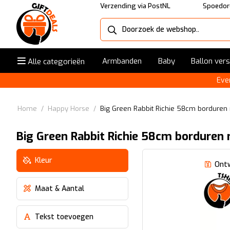
Verzending via PostNL
Spoedor
Armbanden
Baby
Ballon ver
Alle categorieën
Eve
Home
/
Happy Horse
/
Big Green Rabbit Richie 58cm bordure
Big Green Rabbit Richie 58cm borduren
Kleur
Ont
Maat & Aantal
Tekst toevoegen