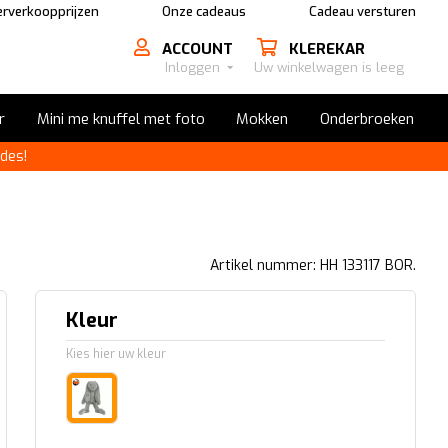
rverkoopprijzen
Onze cadeaus
Cadeau versturen
ACCOUNT
KLEREKAR
Inloggen
Uw winkelwagen is leeg
r
Mini me knuffel met foto
Mokken
Onderbroeken
des!
Artikel nummer: HH 133117 BOR.
Kleur
Kies hier uw kleur