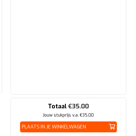
Totaal
€
35.00
Jouw stukprijs v.a. €
35.00
PLAATS IN JE WINKELWAGEN