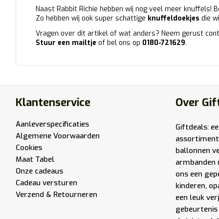
Naast Rabbit Richie hebben wij nog veel meer knuffels! Be
Zo hebben wij ook super schattige
knuffeldoekjes
die w
Vragen over dit artikel of wat anders? Neem gerust cont
Stuur een mailtje
of bel ons op
0180-721629
.
Klantenservice
Over Gif
Aanleverspecificaties
Giftdeals: e
Algemene Voorwaarden
assortiment
Cookies
ballonnen v
Maat Tabel
armbanden 
Onze cadeaus
ons een gep
Cadeau versturen
kinderen, op
Verzend & Retourneren
een leuk ver
gebeurtenis 