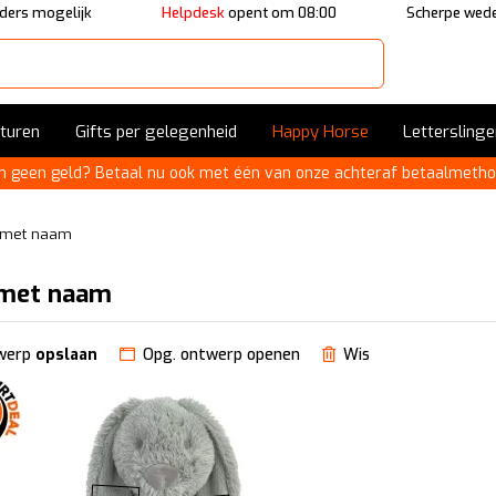
ders mogelijk
Helpdesk
opent om 08:00
Scherpe wede
sturen
Gifts per gelegenheid
Happy Horse
Letterslinge
n geen geld? Betaal nu ook met één van onze achteraf betaalmetho
n met naam
 met naam
werp
opslaan
Opg. ontwerp openen
Wis