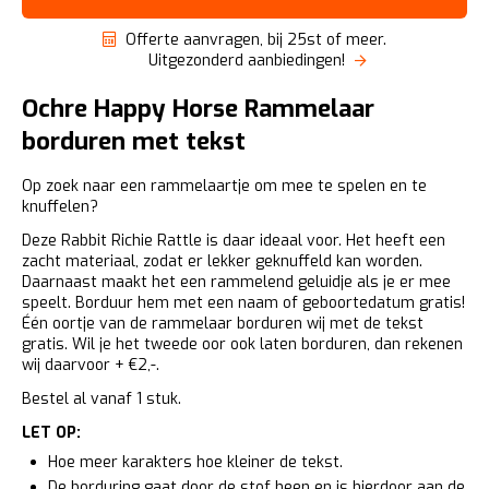
Offerte aanvragen, bij 25st of meer.
Uitgezonderd aanbiedingen!
Ochre Happy Horse Rammelaar
borduren met tekst
Op zoek naar een rammelaartje om mee te spelen en te
knuffelen?
Deze Rabbit Richie Rattle is daar ideaal voor. Het heeft een
zacht materiaal, zodat er lekker geknuffeld kan worden.
Daarnaast maakt het een rammelend geluidje als je er mee
speelt. Borduur hem met een naam of geboortedatum gratis!
Één oortje van de rammelaar borduren wij met de tekst
gratis. Wil je het tweede oor ook laten borduren, dan rekenen
wij daarvoor + €2,-.
Bestel al vanaf 1 stuk.
LET OP:
Hoe meer karakters hoe kleiner de tekst.
De borduring gaat door de stof heen en is hierdoor aan de