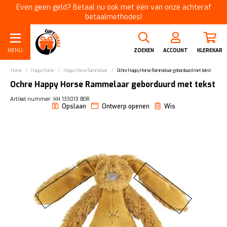
Even geen geld? Betaal nu ook met één van onze achteraf
betaalmethodes!
MENU
ZOEKEN
ACCOUNT
KLEREKAR
Home
/
Happy Horse
/
Happy Horse Rammelaar
/
Ochre Happy Horse Rammelaar geborduurd met tekst
Ochre Happy Horse Rammelaar geborduurd met tekst
Artikel nummer: HH 133013 BOR.
Opslaan
Ontwerp openen
Wis