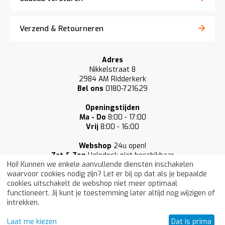
Verzend & Retourneren
Adres
Nikkelstraat 8
2984 AM Ridderkerk
Bel ons
0180-721629
Openingstijden
Ma - Do
8:00 - 17:00
Vrij
8:00 - 16:00
Webshop
24u open!
Zat & Zon
Helpdesk niet beschikbaar
Hoi! Kunnen we enkele aanvullende diensten inschakelen
waarvoor cookies nodig zijn? Let er bij op dat als je bepaalde
cookies uitschakelt de webshop niet meer optimaal
functioneert. Jij kunt je toestemming later altijd nog wijzigen of
intrekken.
Onze klanten beoordelen ons gemiddeld
Laat me kiezen
Dat is prima
met een:
9.3
/ 10 (33.877)