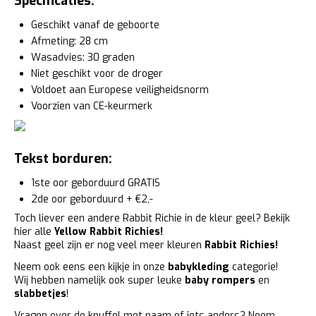
Specificaties:
Geschikt vanaf de geboorte
Afmeting: 28 cm
Wasadvies: 30 graden
Niet geschikt voor de droger
Voldoet aan Europese veiligheidsnorm
Voorzien van CE-keurmerk
Tekst borduren:
1ste oor geborduurd GRATIS
2de oor geborduurd + €2,-
Toch liever een andere Rabbit Richie in de kleur geel? Bekijk
hier alle
Yellow Rabbit Richies
!
Naast geel zijn er nog veel meer kleuren
Rabbit Richies
!
Neem ook eens een kijkje in onze
babykleding
categorie!
Wij hebben namelijk ook super leuke
baby rompers
en
slabbetjes
!
Vragen over de knuffel met naam of iets anders? Neem