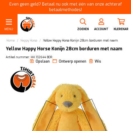
Even geen geld? Betaal nu ook met één van onze achteraf
betaalmethodes!
MENU
ZOEKEN
ACCOUNT
KLEREKAR
Home
/
Happy Horse
/
Yellow Happy Horse Konijn 28cm borduren met naam
Yellow Happy Horse Konijn 28cm borduren met naam
Artikel nummer: HH 132644 BOR.
Opslaan
Ontwerp openen
Wis