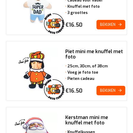
Cadeau voor vader
Knuffel met foto
3 groottes
€
16.50
BEKIJKEN
Piet mini me knuffel met
foto
25cm, 30cm, of 38cm
Voeg je foto toe
Pieten cadeau
€
16.50
BEKIJKEN
Kerstman mini me
knuffel met foto
Knuffelkussen