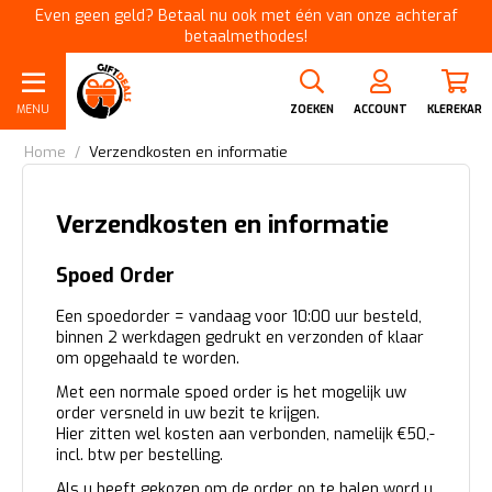
Even geen geld? Betaal nu ook met één van onze achteraf
betaalmethodes!
MENU
ZOEKEN
ACCOUNT
KLEREKAR
Home
/
Verzendkosten en informatie
Verzendkosten en informatie
Spoed Order
Een spoedorder = vandaag voor 10:00 uur besteld,
binnen 2 werkdagen gedrukt en verzonden of klaar
om opgehaald te worden.
Met een normale spoed order is het mogelijk uw
order versneld in uw bezit te krijgen.
Hier zitten wel kosten aan verbonden, namelijk €50,-
incl. btw per bestelling.
Als u heeft gekozen om de order op te halen word u